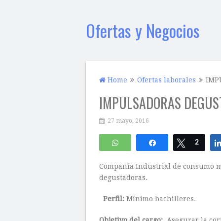
Ofertas y Negocios
Home
Ofertas laborales
IMP
IMPULSADORAS DEGUS
27 mayo, 2016
WhatsApp
Compartir
Twittear
2
Compañía Industrial de consumo ma
degustadoras.
Perfil:
Mínimo bachilleres.
Objetivo del cargo:
Asegurar la corr