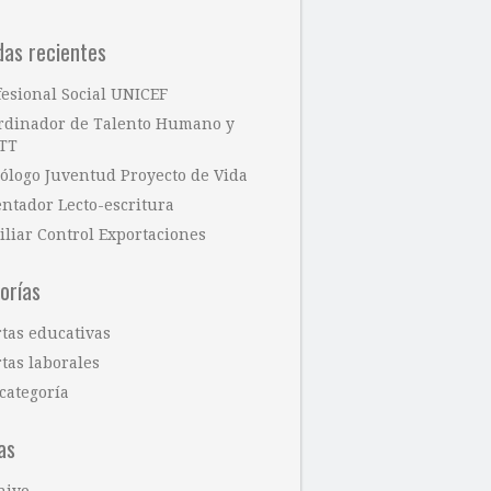
das recientes
fesional Social UNICEF
rdinador de Talento Humano y
TT
cólogo Juventud Proyecto de Vida
entador Lecto-escritura
iliar Control Exportaciones
orías
rtas educativas
tas laborales
categoría
as