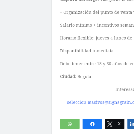
– Organización del punto de venta 
Salario mínimo + incentivos seman
Horario flexible: jueves a lunes de
Disponibilidad inmediata.
Debe tener entre 18 y 30 años de e
Ciudad:
Bogotá
Interesa
seleccion.masivos@signagrain.
WhatsApp
Compartir
Twittear
2