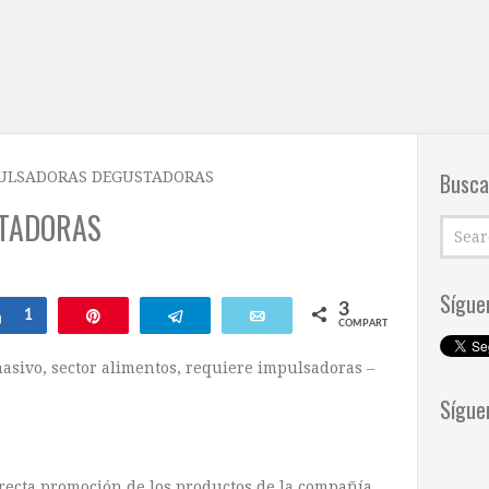
Busca
ULSADORAS DEGUSTADORAS
TADORAS
Sígue
3
Compartir
1
Pin
Telegram
Email
COMPARTIR
sivo, sector alimentos, requiere impulsadoras –
Sígue
ecta promoción de los productos de la compañía.