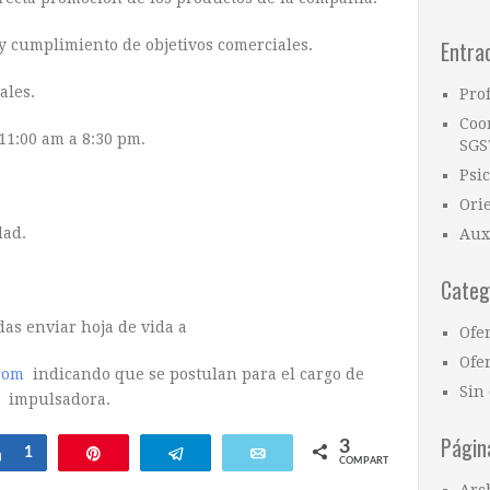
Entra
y cumplimiento de objetivos comerciales.
ales.
Pro
Coo
 11:00 am a 8:30 pm.
SGS
Psi
Ori
dad.
Aux
Categ
das enviar hoja de vida a
Ofe
Ofer
com
indicando que se postulan para el cargo de
Sin 
impulsadora.
Págin
3
Compartir
1
Pin
Telegram
Email
COMPARTIR