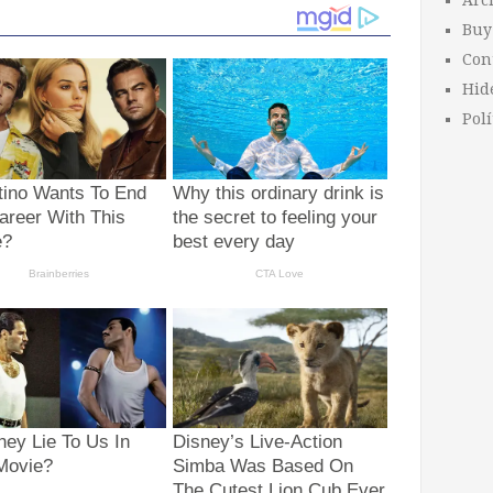
Arc
Buy
Con
Hid
Polí