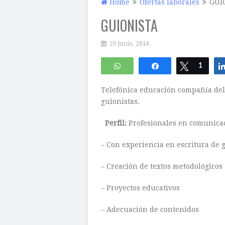
Home
Ofertas laborales
GUI
GUIONISTA
20 junio, 2016
WhatsApp
Compartir
Twittear
1
Telefónica educación compañía del 
guionistas.
Perfil:
Profesionales en comunicaci
– Con experiencia en escritura de g
– Creación de textos metodológicos 
– Proyectos educativos
– Adecuación de contenidos