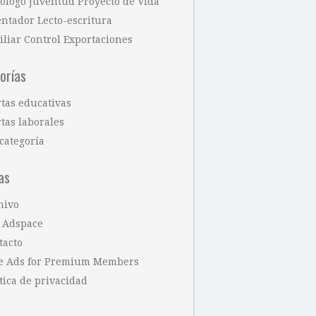
cólogo Juventud Proyecto de Vida
entador Lecto-escritura
iliar Control Exportaciones
orías
rtas educativas
tas laborales
categoría
as
hivo
 Adspace
tacto
e Ads for Premium Members
tica de privacidad