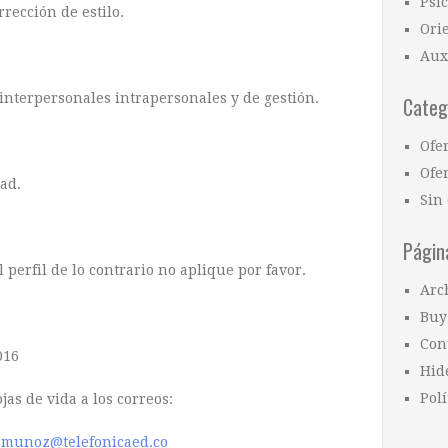
Psi
rrección de estilo.
Ori
Aux
nterpersonales intrapersonales y de gestión.
Categ
Ofe
Ofer
dad.
Sin 
Págin
l perfil de lo contrario no aplique por favor.
Arc
Buy
Con
016
Hid
Polí
jas de vida a los correos:
a.munoz@telefonicaed.co