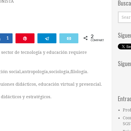
Busca
ONISTA
Sígue
2
Compartir
1
Pin
Telegram
Email
COMPARTIR
sector de tecnología y educación requiere
Sígue
ón social,antropología,sociología,filología.
uiones didácticos, educación virtual y presencial.
Entra
didácticos y estratégicos.
Pro
Coo
SGS