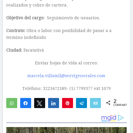
realizados y cobro de cartera.
Objetivo del cargo:
Seguimiento de usuarios.
Contrato:
Obra o labor con posibilidad de pasar a a
termino indefinido
Ciudad:
Facatativá
Enviar hojas de vida al correo:
marcela.villamil@servigenerales.com
Teléfono: 3223472189- (1) 7799377 ext 1079
2
WhatsApp
Compartir
Twittear
Compartir
Pin
Telegram
Email
COMPARTIR
1
1