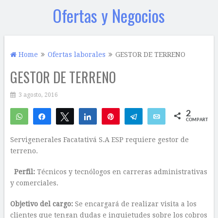
Ofertas y Negocios
Home
Ofertas laborales
GESTOR DE TERRENO
GESTOR DE TERRENO
3 agosto, 2016
2
WhatsApp
Compartir
Twittear
Compartir
Pin
Telegram
Email
COMPARTIR
1
1
Servigenerales Facatativá S.A ESP requiere gestor de
terreno.
Perfil:
Técnicos y tecnólogos en carreras administrativas
y comerciales.
Objetivo del cargo:
Se encargará de realizar visita a los
clientes que tengan dudas e inquietudes sobre los cobros