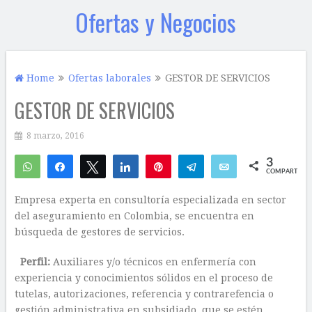
Ofertas y Negocios
Home
Ofertas laborales
GESTOR DE SERVICIOS
GESTOR DE SERVICIOS
8 marzo, 2016
3
WhatsApp
Compartir
Twittear
Compartir
Pin
Telegram
Email
COMPARTIR
2
1
Empresa experta en consultoría especializada en sector
del aseguramiento en Colombia, se encuentra en
búsqueda de gestores de servicios.
Perfil:
Auxiliares y/o técnicos en enfermería con
experiencia y conocimientos sólidos en el proceso de
tutelas, autorizaciones, referencia y contrarefencia o
gestión administrativa en subsidiado, que se estén