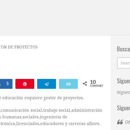
Busca
TOR DE PROYECTOS
Sígue
10
Compartir
5
Pin
Telegram
Email
COMPARTIR
Sígue
y educación requiere gestor de proyectos.
Sígue
,comunicación social,trabajo social,administración
s humanas,sociales,ingeniería de
Of
trónica,licenciados,educadores y carreras afines.