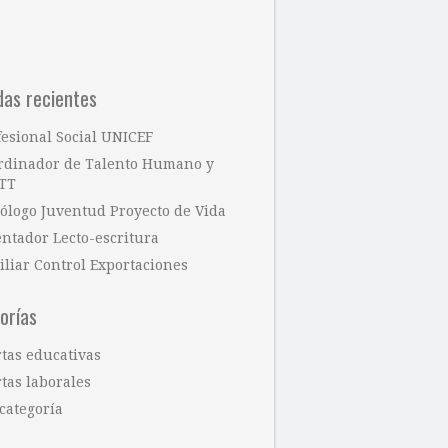
das recientes
fesional Social UNICEF
rdinador de Talento Humano y
TT
cólogo Juventud Proyecto de Vida
entador Lecto-escritura
iliar Control Exportaciones
orías
rtas educativas
tas laborales
categoría