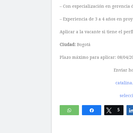
– Con especialización en gerencia d
– Experiencia de 3 a 4 años en proy
Aplicar a la vacante si tiene el perf
Ciudad:
Bogotá
Plazo máximo para aplicar: 08/04/2
Enviar ho
catalin
selec
WhatsApp
Compartir
Twittear
5