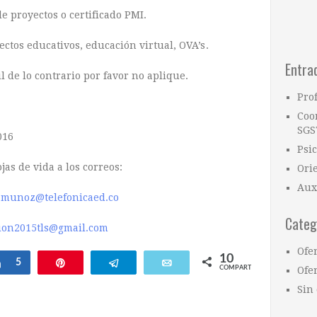
e proyectos o certificado PMI.
ectos educativos, educación virtual, OVA’s
.
Entra
il de lo contrario por favor no aplique.
Pro
Coo
SGS
016
Psi
jas de vida a los correos:
Ori
Aux
a.munoz@telefonicaed.co
Categ
cion2015tls@gmail.com
Ofe
10
Compartir
5
Pin
Telegram
Email
COMPARTIR
Ofer
Sin 