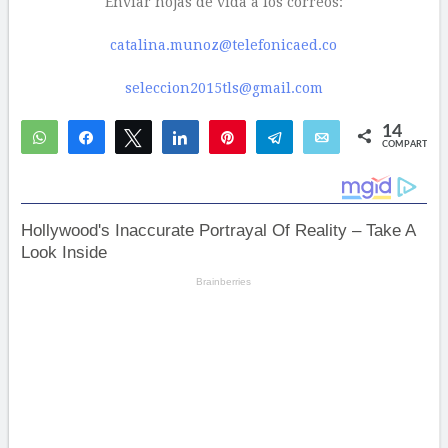
Enviar hojas de vida a los correos:
catalina.munoz@telefonicaed.co
seleccion2015tls@gmail.com
14
WhatsApp
Compartir
Twittear
Compartir
Pin
Telegram
Email
COMPARTIR
1
13