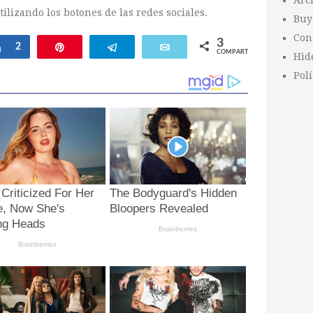
Arc
ilizando los botones de las redes sociales.
Buy
Con
3
Compartir
2
Pin
Telegram
Email
COMPARTIR
Hid
Polí