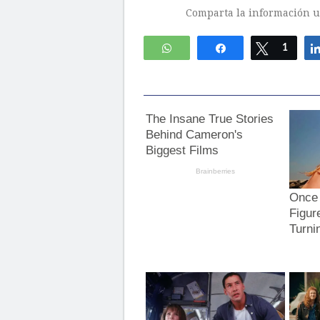
Comparta la información ut
WhatsApp
Compartir
Twittear
1