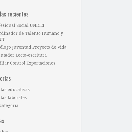
das recientes
fesional Social UNICEF
rdinador de Talento Humano y
TT
cólogo Juventud Proyecto de Vida
entador Lecto-escritura
iliar Control Exportaciones
orías
rtas educativas
tas laborales
categoría
as