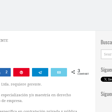
Busca
ENTE
Sígue
3
Compartir
2
Pin
Telegram
Email
COMPARTIR
Ltda. requiere gerente.
Sígue
 especialización y/o maestría en derecho
o de empresa.
specífica en contratación privada y pública,