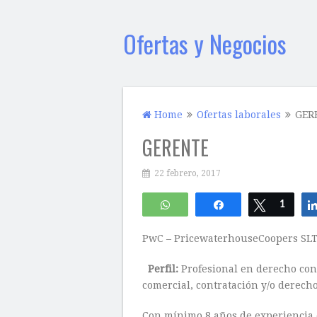
Ofertas y Negocios
Home
Ofertas laborales
GER
GERENTE
22 febrero, 2017
WhatsApp
Compartir
Twittear
1
PwC – PricewaterhouseCoopers SLT 
Perfil:
Profesional en derecho con
comercial, contratación y/o derech
Con mínimo 8 años de experiencia e