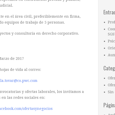
udicial.
Entra
te en el área civil, preferiblemente en firma,
Pro
 equipos de trabajo de 5 personas.
Coo
ectos y consultoría en derecho corporativo.
SGS
Psi
Ori
Aux
Marzo de 2017
Categ
hojas de vida al correo:
Ofe
la.tovar@co.pwc.com
Ofer
vocatorias y ofertas laborales, los invitamos a
Sin 
 en las redes sociales en:
Págin
acebook.com/ofertasynegocios