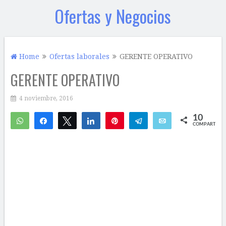
Ofertas y Negocios
Home
Ofertas laborales
GERENTE OPERATIVO
GERENTE OPERATIVO
4 noviembre, 2016
10
WhatsApp
Compartir
Twittear
Compartir
Pin
Telegram
Email
COMPARTIR
10