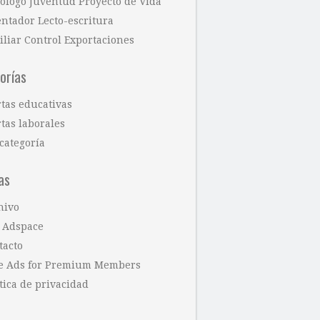
cólogo Juventud Proyecto de Vida
entador Lecto-escritura
iliar Control Exportaciones
orías
rtas educativas
tas laborales
categoría
as
hivo
 Adspace
tacto
e Ads for Premium Members
tica de privacidad