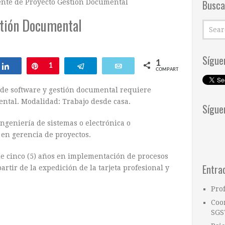
Busca
nte de Proyecto Gestión Documental
stión Documental
Sígue
1
ar
Compartir
Pin
1
Telegram
Email
COMPARTIR
 de software y gestión documental requiere
ntal. Modalidad: Trabajo desde casa.
Sígue
ingeniería de sistemas o electrónica o
en gerencia de proyectos.
 cinco (5) años en implementación de procesos
Entra
rtir de la expedición de la tarjeta profesional y
Pro
Coo
SGS