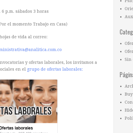
Psi
Ori
a 6 p.m. sábados 3 horas
Aux
(Por el momento Trabajo en Casa)
Categ
hojas de vida al correo:
Ofe
ministrativa@analitica.com.co
Ofer
Sin 
vocatorias y ofertas laborales, los invitamos a
ociales en el
grupo de ofertas laborales:
Págin
Arc
Buy
Con
Hid
Polí