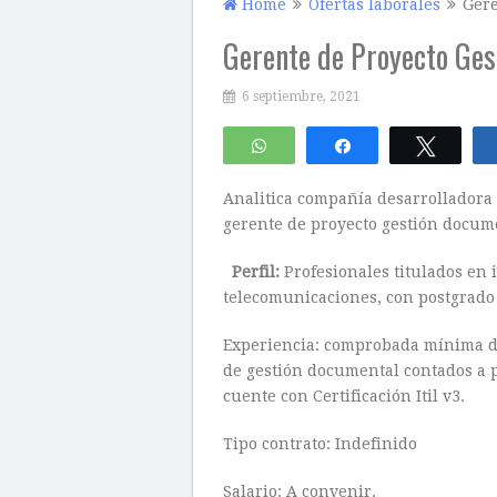
Home
Ofertas laborales
Gere
Gerente de Proyecto Ge
6 septiembre, 2021
WhatsApp
Compartir
Twitte
Analitica compañía desarrolladora
gerente de proyecto gestión docume
Perfil:
Profesionales titulados en 
telecomunicaciones, con postgrado 
Experiencia: comprobada mínima de
de gestión documental contados a pa
cuente con Certificación Itil v3.
Tipo contrato: Indefinido
Salario: A convenir.