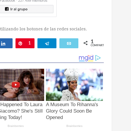
ilizando los botones de las redes sociales.
1
ar
Compartir
Pin
1
Telegram
Email
COMPARTIR