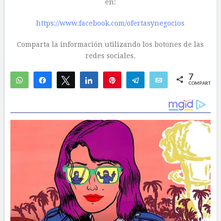
en:
https://www.facebook.com/ofertasynegocios
Comparta la información utilizando los botones de las
redes sociales.
7
WhatsApp
Compartir
Twittear
Compartir
Pin
Telegram
Email
COMPARTIR
7