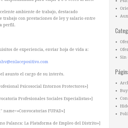
Psi
Ori
xcelente ambiente de trabajo, destacado
Aux
e trabajo con prestaciones de ley y salario entre
 perfil.
Categ
Ofe
sitos de experiencia, enviar hoja de vida a:
Ofer
Sin 
onhv@enlacepositivo.com
Págin
el asunto el cargo de su interés.
Arc
ofesional Psicosocial Entornos Protectores»]
Buy
Con
catoria Profesionales Sociales Especialistas»]
Hid
51″ name=»Convocatorias FUPAD»]
Polí
no Palanca: La Plataforma de Empleo del Distrito»]