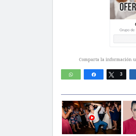
Comparta la información ut
WhatsApp
Compartir
Twittear
3