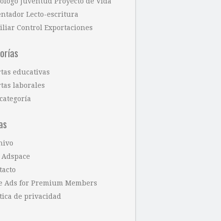
cólogo Juventud Proyecto de Vida
entador Lecto-escritura
iliar Control Exportaciones
orías
rtas educativas
tas laborales
categoría
as
hivo
 Adspace
tacto
e Ads for Premium Members
tica de privacidad