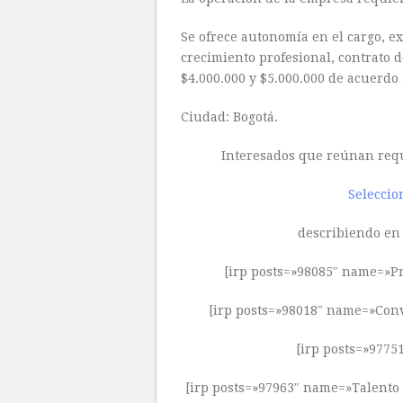
Se ofrece autonomía en el cargo, e
crecimiento profesional, contrato d
$4.000.000 y $5.000.000 de acuerdo a
Ciudad: Bogotá.
Interesados que reúnan requi
Selecci
describiendo en 
[irp posts=»98085″ name=»Pr
[irp posts=»98018″ name=»Convo
[irp posts=»977
[irp posts=»97963″ name=»Talento 