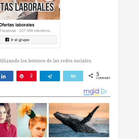
ilizando los botones de las redes sociales.
5
Compartir
Pin
2
Telegram
Email
COMPARTIR