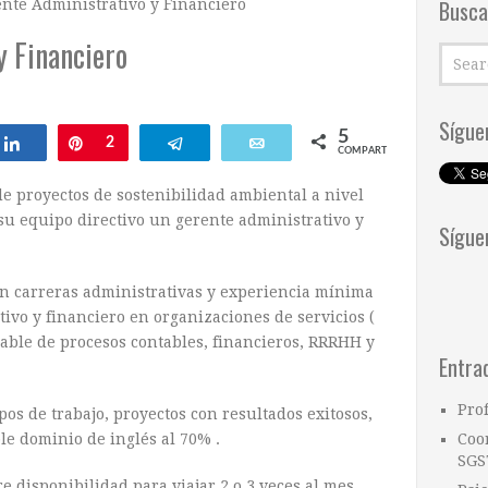
Busca
nte Administrativo y Financiero
y Financiero
Sígue
5
Compartir
Pin
2
Telegram
Email
COMPARTIR
e proyectos de sostenibilidad ambiental a nivel
u equipo directivo un gerente administrativo y
Sígue
en carreras administrativas y experiencia mínima
ivo y financiero en organizaciones de servicios (
sable de procesos contables, financieros, RRRHH y
Entra
Pro
os de trabajo, proyectos con resultados exitosos,
e dominio de inglés al 70% .
Coo
SGS
 disponibilidad para viajar 2 o 3 veces al mes.