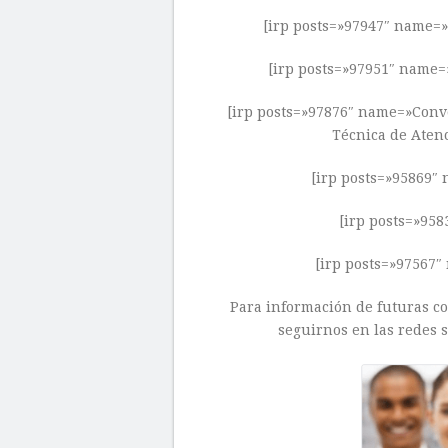
[irp posts=»97947″ name=»
[irp posts=»97951″ name=
[irp posts=»97876″ name=»Convo
Técnica de Atenc
[irp posts=»95869″
[irp posts=»95
[irp posts=»97567
Para información de futuras con
seguirnos en las redes s