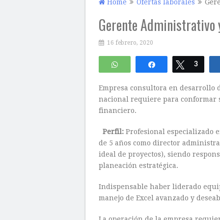
Home
Ofertas laborales
Gere
Gerente Administrativo 
16 febrero, 2020
WhatsApp
Compartir
Twittear
3
Empresa consultora en desarrollo d
nacional requiere para conformar s
financiero.
Perfil:
Profesional especializado 
de 5 años como director administrat
ideal de proyectos), siendo respon
planeación estratégica.
Indispensable haber liderado equip
manejo de Excel avanzado y deseabl
La operación de la empresa requiere