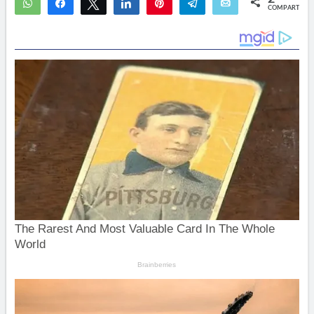
WhatsApp
Compartir
Twittear
Compartir
Pin
Telegram
Email
COMPARTIR
2