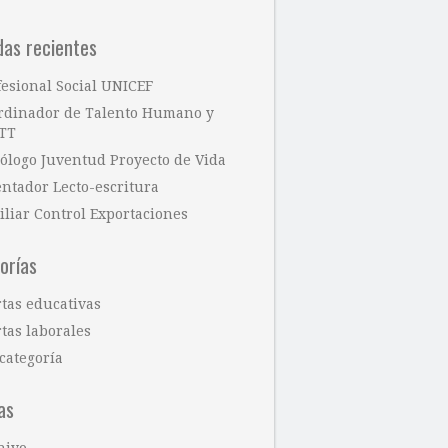
das recientes
fesional Social UNICEF
rdinador de Talento Humano y
TT
cólogo Juventud Proyecto de Vida
entador Lecto-escritura
iliar Control Exportaciones
orías
rtas educativas
tas laborales
categoría
as