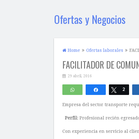
Ofertas y Negocios
Home
Ofertas laborales
FAC
FACILITADOR DE COMU
29 abril, 2016
WhatsApp
Compartir
Twittear
2
Empresa del sector transporte requ
Perfil:
Profesional recién egresado
Con experiencia en servicio al clie