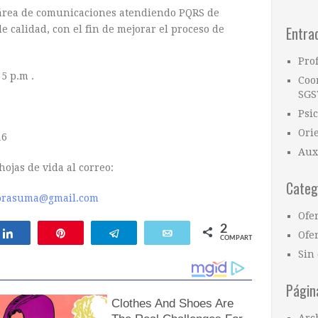
 área de comunicaciones atendiendo PQRS de
Entra
 calidad, con el fin de mejorar el proceso de
Pro
5 p.m .
Coo
SGS
Psi
Ori
16
Aux
hojas de vida al correo:
Categ
rasuma@gmail.com
Ofe
2
Compartir
Pin
Telegram
Email
Ofer
COMPARTIR
Sin 
Págin