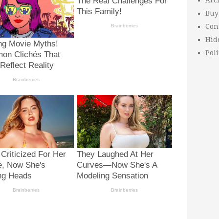
Arc
Buy
Con
Hid
Polí