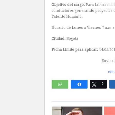
Objetivo del cargo:
Para laborar el
conductores generando proyectos de
Talento Humano.
Horario de Lunes a Viernes 7 a.m a 
Ciudad:
Bogotá
Fecha Límite para aplicar:
14/05/20
Enviar 
emo
WhatsApp
Compartir
Twittear
2