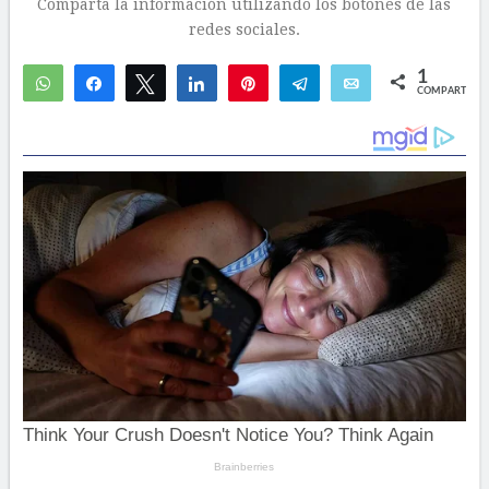
Comparta la información utilizando los botones de las
redes sociales.
1
WhatsApp
Compartir
Twittear
Compartir
Pin
Telegram
Email
COMPARTIR
1