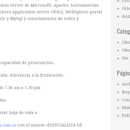
Psi
mation Server de Microsoft), Apache, herramientas
Ori
bSphere application server (WAS), WebSphere portal
Aux
cle y MySql y conocimientos de redes y
Categ
Ofe
Ofer
Sin 
​capacidad de priorización.
Págin
ión, tolerancia a la frustración.
Arc
de 7.30 am a 5.30 pm
Buy
Con
ia​
Hid
viar hoja de vida a
Polí
.com.co
con el asunto «ESPECIALISTA DE