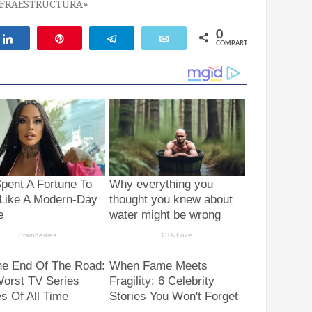
NFRAESTRUCTURA»
0
ar
Compartir
Pin
Telegram
Email
COMPARTIR