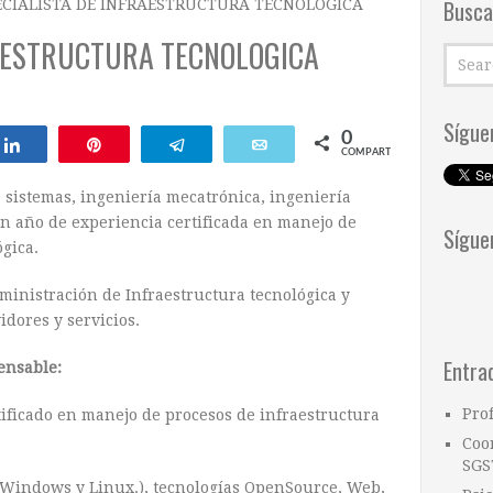
Busca
ECIALISTA DE INFRAESTRUCTURA TECNOLOGICA
RAESTRUCTURA TECNOLOGICA
Sígue
0
ar
Compartir
Pin
Telegram
Email
COMPARTIR
 sistemas, ingeniería mecatrónica, ingeniería
un año de experiencia certificada en manejo de
Sígue
gica.
ministración de Infraestructura tecnológica y
idores y servicios.
Entra
ensable:
Pro
tificado en manejo de procesos de infraestructura
Coo
SGS
 (Windows y Linux.), tecnologías OpenSource, Web,