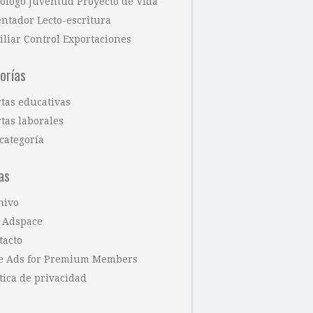
cólogo Juventud Proyecto de Vida
entador Lecto-escritura
iliar Control Exportaciones
orías
rtas educativas
tas laborales
categoría
as
hivo
 Adspace
tacto
e Ads for Premium Members
tica de privacidad