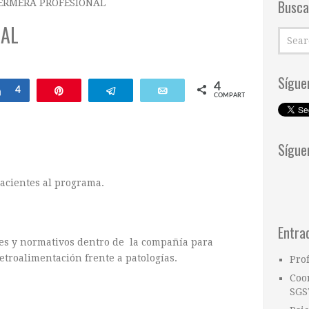
Busca
ERMERA PROFESIONAL
NAL
Sígue
4
ar
Compartir
4
Pin
Telegram
Email
COMPARTIR
Sígue
acientes al programa.
Entra
les y normativos dentro de la compañía para
etroalimentación frente a patologías.
Pro
Coo
SGS