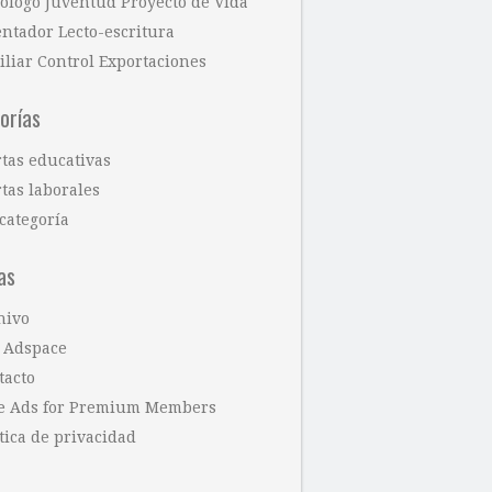
cólogo Juventud Proyecto de Vida
entador Lecto-escritura
iliar Control Exportaciones
orías
rtas educativas
tas laborales
categoría
as
hivo
 Adspace
tacto
e Ads for Premium Members
tica de privacidad