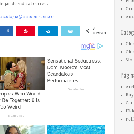
Psi
hojas de vida al correo:
Ori
psicologia@innofar.com.co
Aux
4
Categ
ar
Compartir
4
Pin
Telegram
Email
COMPARTIR
Ofe
Ofer
Sin 
Págin
Arc
Buy
Con
Hid
Polí