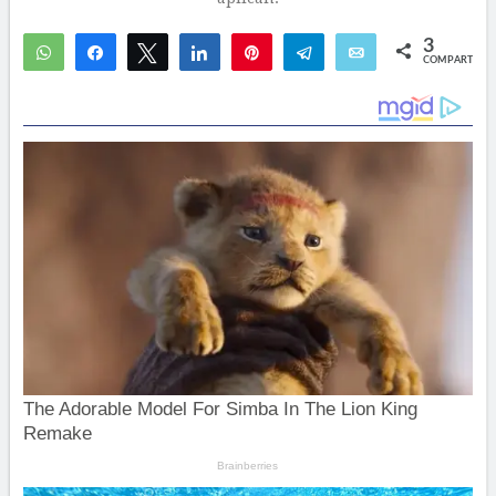
3
WhatsApp
Compartir
Twittear
Compartir
Pin
Telegram
Email
COMPARTIR
2
1