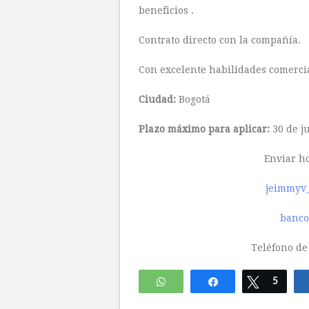
beneficios .
Contrato directo con la compañía.
Con excelente habilidades comercia
Ciudad:
Bogotá
Plazo máximo para aplicar:
30 de j
Enviar ho
jeimmyv
banco
Teléfono de
WhatsApp
Compartir
Twittear
5