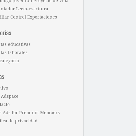
cólogo Juventud Proyecto de Vida
entador Lecto-escritura
iliar Control Exportaciones
orías
rtas educativas
tas laborales
categoría
as
hivo
 Adspace
tacto
e Ads for Premium Members
tica de privacidad