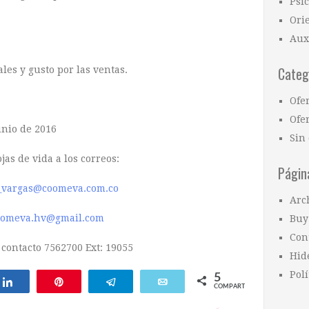
Psi
Ori
Aux
Categ
les y gusto por las ventas.
Ofe
Ofer
unio de 2016
Sin 
jas de vida a los correos:
Págin
_vargas@coomeva.com.co
Arc
omeva.hv@gmail.com
Buy
Con
 contacto 7562700 Ext: 19055
Hid
Polí
5
Compartir
Pin
Telegram
Email
COMPARTIR