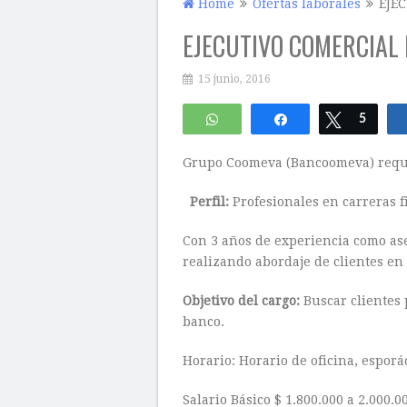
Home
Ofertas laborales
EJE
EJECUTIVO COMERCIAL
15 junio, 2016
WhatsApp
Compartir
Twittear
5
Grupo Coomeva (Bancoomeva) requie
Perfil:
Profesionales en carreras f
Con 3 años de experiencia como ase
realizando abordaje de clientes en f
Objetivo del cargo:
Buscar clientes 
banco.
Horario: Horario de oficina, esporá
Salario Básico $ 1.800.000 a 2.000