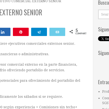
Busca
CUTIVO COMERCIAL EXTERNO SENIOR
 EXTERNO SENIOR
Sígue
5
Compartir
Pin
Telegram
Email
COMPARTIR
re ejecutivos comerciales externos senior.
Sígue
inancieras o administrativas.
sor comercial externo en la parte financiera,
rio ofreciendo portafolio de servicios.
Entra
potenciales para ofrecimiento del portafolio del
Pro
dicamente los sábados si se requiere.
Coo
SGS
.000 según experiencia + Comisiones sin techo+