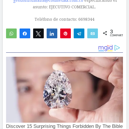
gestionhumana@cosmetika.com.co
especificando el
asunto: EJECUTIVO COMERCIAL.
Teléfono de contacto: 6698344
3
WhatsApp
Compartir
Twittear
Compartir
Pin
Telegram
Email
COMPARTIR
2
1