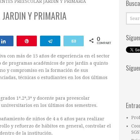
Busca
ENTES PREESCOLAR JARDIN Y PRIMARIA
 JARDIN Y PRIMARIA
Sígue
0
ar
Compartir
Pin
Telegram
Email
COMPARTIR
iva con más de 15 años de experiencia en el sector
o de programas académicos de pre jardín a quinto
Sígue
ano y compromiso en la formación de sus
ciadas, técnicas o estudiantes en los dos últimos
grados 1ª.2ª,3ª y docente para preescolar
Entra
s universitarios en los últimos dos semestres.
Pro
añamiento de niños de 4 a 6 años para realizar
rollo y refuerzo de hábitos en general, controlar el
Coo
SGS
entro de la institución.