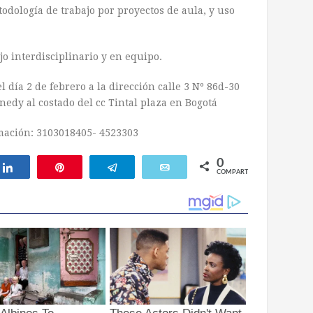
dología de trabajo por proyectos de aula, y uso
jo interdisciplinario y en equipo.
l día 2 de febrero a la dirección calle 3 Nº 86d-30
nedy al costado del cc Tintal plaza en Bogotá
mación: 3103018405- 4523303
0
ar
Compartir
Pin
Telegram
Email
COMPARTIR