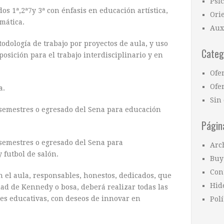
Psi
os 1ª,2ª7y 3ª con énfasis en educación artística,
Ori
rmática.
Aux
dología de trabajo por proyectos de aula, y uso
Categ
posición para el trabajo interdisciplinario y en
Ofe
Ofer
a.
Sin 
 semestres o egresado del Sena para educación
Págin
 semestres o egresado del Sena para
Arc
y futbol de salón.
Buy
Con
 el aula, responsables, honestos, dedicados, que
Hid
dad de Kennedy o bosa, deberá realizar todas las
nes educativas, con deseos de innovar en
Polí