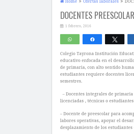
Home
Ofertas laborales
DOC
DOCENTES PREESCOLAR
1 febrero, 2016
WhatsApp
Compartir
Twitte
Colegio Tayrona Institución Educat
educativo enfocada en el desarroll
de primaria, con alto sentido hum
estudiantes requiere docentes licen
semestres.
– Docentes integrales de primaria 
licenciadas , técnicas o estudiante
– Docente de preescolar para acomp
labores operativas, apoyar el desar
desplazamiento de los estudiantes d