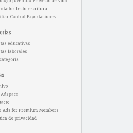
cólogo Juventud Proyecto de Vida
entador Lecto-escritura
iliar Control Exportaciones
orías
rtas educativas
tas laborales
categoría
as
hivo
 Adspace
tacto
e Ads for Premium Members
tica de privacidad