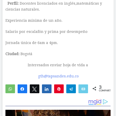
Perfil:
Docentes licenciados en inglés,matemáticas y
ciencias naturales.
Experiencia mínima de un año.
Salario por escalafón y prima por desempeño
Jornada única de 6am a 4pm.
Ciudad:
Bogotá
Interesados enviar hoja de vida a
gth@tapsandes.edu.co
3
WhatsApp
Compartir
Twittear
Compartir
Pin
Telegram
Email
COMPARTIR
2
1