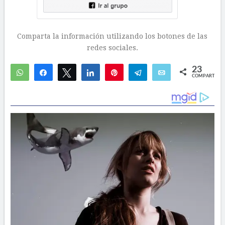
Comparta la información utilizando los botones de las
redes sociales.
23
WhatsApp
Compartir
Twittear
Compartir
Pin
Telegram
Email
COMPARTIR
20
3