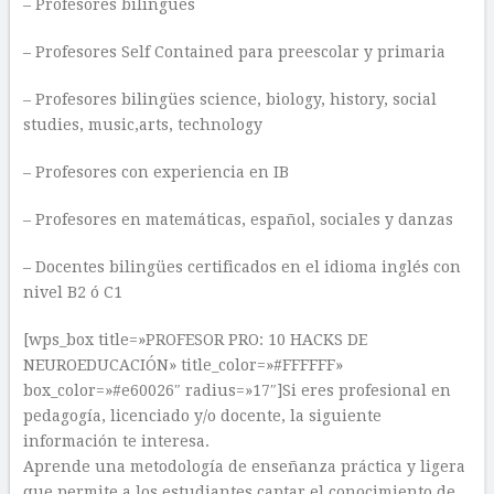
– Profesores bilingües
– Profesores Self Contained para preescolar y primaria
– Profesores bilingües science, biology, history, social
studies, music,arts, technology
– Profesores con experiencia en IB
– Profesores en matemáticas, español, sociales y danzas
– Docentes bilingües certificados en el idioma inglés con
nivel B2 ó C1
[wps_box title=»PROFESOR PRO: 10 HACKS DE
NEUROEDUCACIÓN» title_color=»#FFFFFF»
box_color=»#e60026″ radius=»17″]Si eres profesional en
pedagogía, licenciado y/o docente, la siguiente
información te interesa.
Aprende una metodología de enseñanza práctica y ligera
que permite a los estudiantes captar el conocimiento de