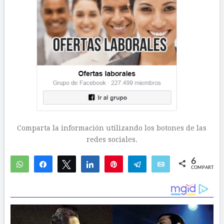
Comparta la información utilizando los botones de las
redes sociales.
6
WhatsApp
Compartir
Twittear
Compartir
Pin
Telegram
Email
COMPARTIR
3
3