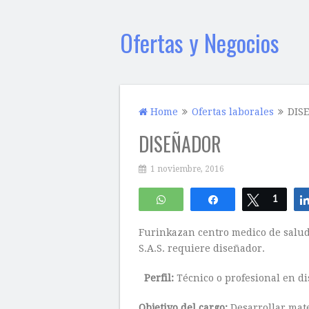
Ofertas y Negocios
Home
Ofertas laborales
DIS
DISEÑADOR
1 noviembre, 2016
WhatsApp
Compartir
Twittear
1
Furinkazan centro medico de salud
S.A.S. requiere diseñador.
Perfil:
Técnico o profesional en di
Objetivo del cargo:
Desarrollar mate