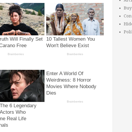
Arc
Buy
Con
Hid
Polí