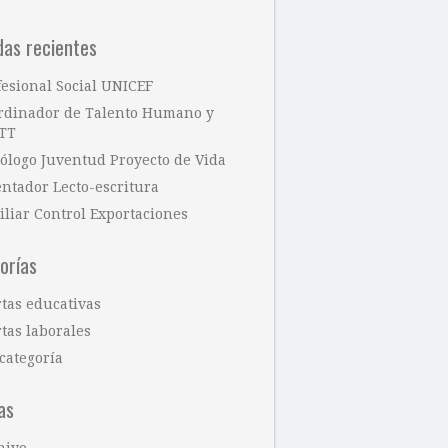
das recientes
fesional Social UNICEF
rdinador de Talento Humano y
TT
cólogo Juventud Proyecto de Vida
entador Lecto-escritura
iliar Control Exportaciones
orías
rtas educativas
tas laborales
categoría
as