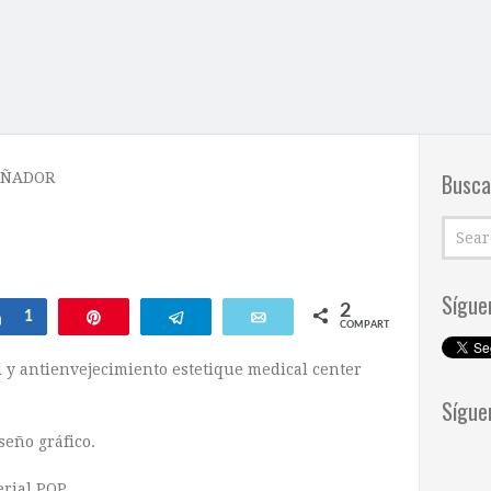
Busca
EÑADOR
Sígue
2
Compartir
1
Pin
Telegram
Email
COMPARTIR
 y antienvejecimiento estetique medical center
Sígue
seño gráfico.
rial POP.