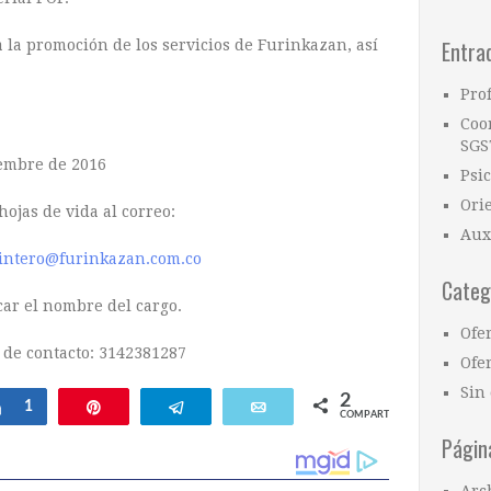
Entra
 la promoción de los servicios de Furinkazan, así
Pro
Coo
SGS
embre de 2016
Psi
Ori
hojas de vida al correo:
Aux
intero@furinkazan.com.co
Categ
car el nombre del cargo.
Ofe
 de contacto: 3142381287
Ofer
Sin 
2
Compartir
1
Pin
Telegram
Email
COMPARTIR
Págin