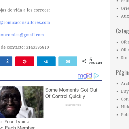
Psi
Ori
jas de vida a los correos:
Aux
n@romicaconsultores.com
Categ
cionromica@gmail.com
Ofe
 de contacto: 3143395810
Ofer
Sin 
5
Compartir
2
Pin
Telegram
Email
COMPARTIR
Págin
Arc
Buy
Con
Hid
Polí