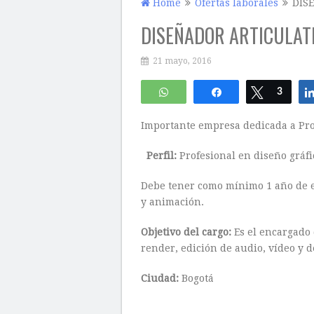
Home
Ofertas laborales
DIS
DISEÑADOR ARTICULAT
21 mayo, 2016
WhatsApp
Compartir
Twittear
3
Importante empresa dedicada a Pro
Perfil:
Profesional en diseño gráfi
Debe tener como mínimo 1 año de e
y animación.
Objetivo del cargo:
Es el encargado 
render, edición de audio, vídeo y d
Ciudad:
Bogotá