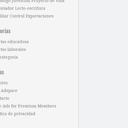
cólogo Juventud Proyecto de Vida
entador Lecto-escritura
iliar Control Exportaciones
orías
rtas educativas
tas laborales
categoría
as
hivo
 Adspace
tacto
e Ads for Premium Members
tica de privacidad