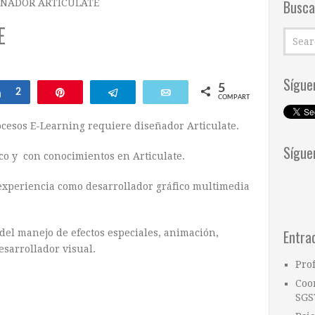
Busca
EÑADOR ARTICULATE
E
Sígue
5
Compartir
2
Pin
Telegram
Email
COMPARTIR
cesos E-Learning requiere diseñador Articulate.
Sígue
co y con conocimientos en Articulate.
xperiencia como desarrollador gráfico multimedia
Entra
del manejo de efectos especiales, animación,
esarrollador visual.
Pro
Coo
SGS