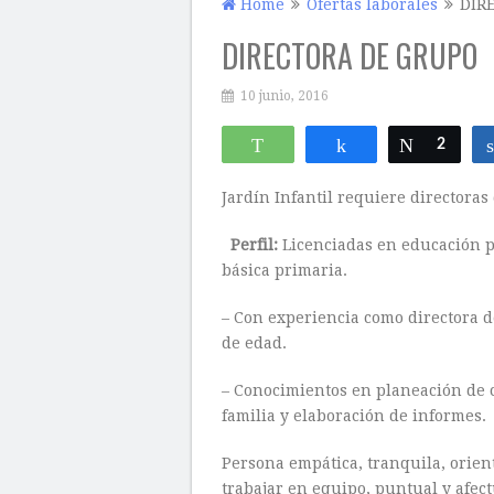
Home
Ofertas laborales
DIR
DIRECTORA DE GRUPO
10 junio, 2016
WhatsApp
Compartir
Twittear
2
Jardín Infantil requiere directoras
Perfil:
Licenciadas en educación pr
básica primaria.
– Con experiencia como directora 
de edad.
– Conocimientos en planeación de c
familia y elaboración de informes.
Persona empática, tranquila, orient
trabajar en equipo, puntual y afect