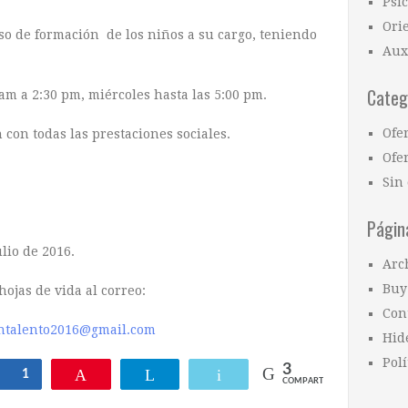
Psi
Ori
so de formación de los niños a su cargo, teniendo
Aux
Categ
am a 2:30 pm, miércoles hasta las 5:00 pm.
Ofe
 con todas las prestaciones sociales.
Ofer
Sin 
Págin
lio de 2016.
Arc
Buy
hojas de vida al correo:
Con
ontalento2016@gmail.com
Hid
Polí
3
Compartir
1
Pin
Telegram
Email
COMPARTIR