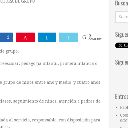
Busca
ECTORA DE GRUPO
Sígue
3
Compartir
1
Pin
Telegram
Email
COMPARTIR
 de grupo.
Sígue
eescolar, pedagogía infantil, primera infancia o
de grupo de niños entre año y medio y cuatro años
Entra
lases, seguimiento de niños, atención a padres de
Pro
Coo
ada al servicio, responsable, con disposición para
SGS
uosa.