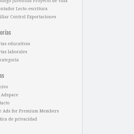
cólogo Juventud Proyecto de Vida
entador Lecto-escritura
iliar Control Exportaciones
orías
rtas educativas
tas laborales
categoría
as
hivo
 Adspace
tacto
e Ads for Premium Members
tica de privacidad