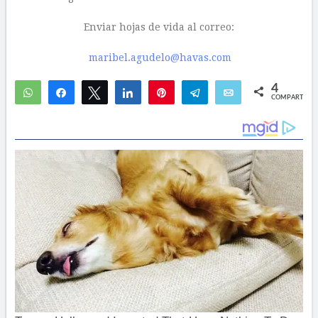
Enviar hojas de vida al correo:
maribel.agudelo@havas.com
4
WhatsApp
Compartir
Twittear
Compartir
Pin
Telegram
Email
COMPARTIR
1
3