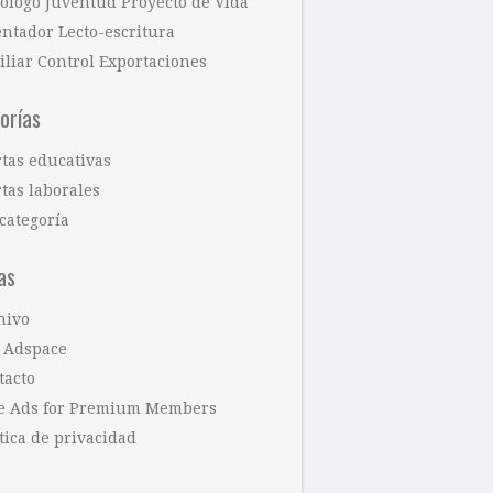
cólogo Juventud Proyecto de Vida
entador Lecto-escritura
iliar Control Exportaciones
orías
rtas educativas
tas laborales
categoría
as
hivo
 Adspace
tacto
e Ads for Premium Members
tica de privacidad