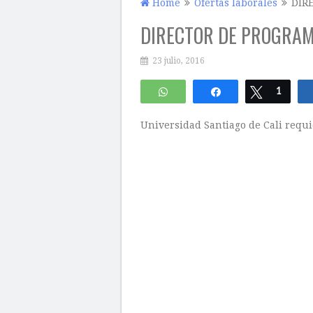
Home
Ofertas laborales
DIR
DIRECTOR DE PROGRAM
23 julio, 2016
WhatsApp
Compartir
Twittear
1
Universidad Santiago de Cali requ