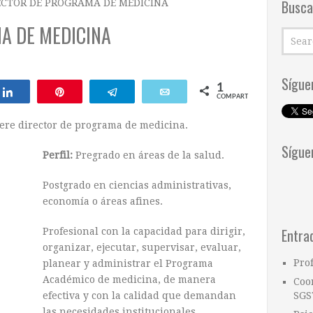
Busca
ECTOR DE PROGRAMA DE MEDICINA
A DE MEDICINA
Sígue
1
Compartir
Pin
Telegram
Email
COMPARTIR
iere director de programa de medicina.
Sígue
Perfil:
Pregrado en áreas de la salud.
Postgrado en ciencias administrativas,
economía o áreas afines.
Entra
Profesional con la capacidad para dirigir,
organizar, ejecutar, supervisar, evaluar,
Pro
planear y administrar el Programa
Académico de medicina, de manera
Coo
efectiva y con la calidad que demandan
SGS
las necesidades institucionales,