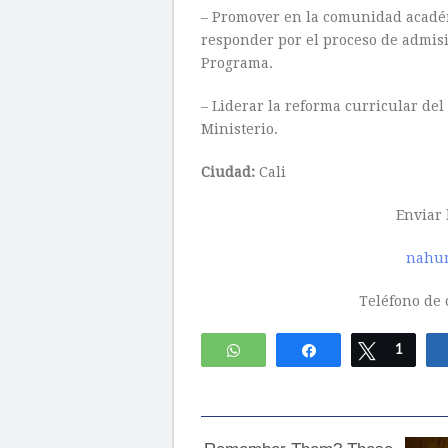
– Promover en la comunidad académ
responder por el proceso de admisi
Programa.
– Liderar la reforma curricular de
Ministerio.
Ciudad:
Cali
Enviar 
nahum
Teléfono de c
WhatsApp
Compartir
Twittear
1