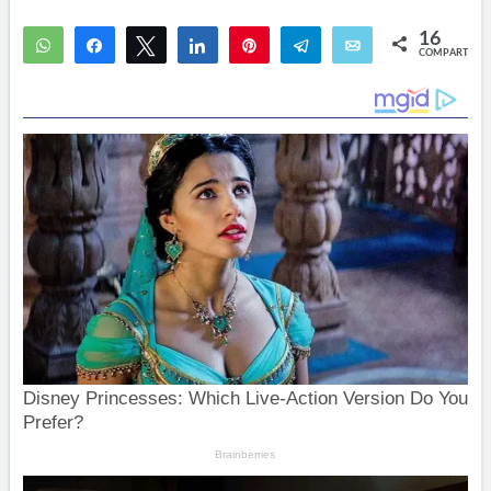
16
WhatsApp
Compartir
Twittear
Compartir
Pin
Telegram
Email
COMPARTIR
16