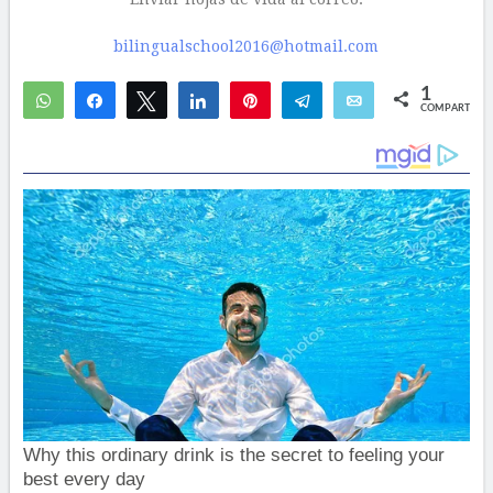
bilingualschool2016@hotmail.com
1
WhatsApp
Compartir
Twittear
Compartir
Pin
Telegram
Email
COMPARTIR
1