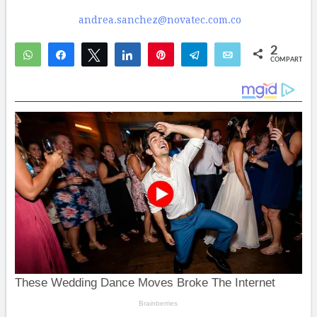
andrea.sanchez@novatec.com.co
2
WhatsApp
Compartir
Twittear
Compartir
Pin
Telegram
Email
COMPARTIR
2