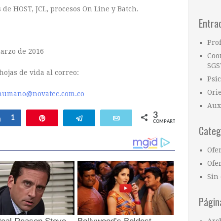
de HOST, JCL, procesos On Line y Batch.
Entra
Pro
arzo de 2016
Coo
SGS
hojas de vida al correo:
Psi
Ori
.humano@novatec.com.co
Aux
3
Compartir
1
Pin
Telegram
Email
COMPARTIR
Categ
Ofe
Ofer
Sin 
Págin