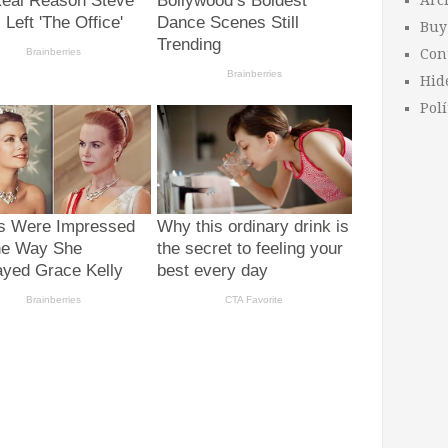
Arc
Buy
Con
Hid
Polí