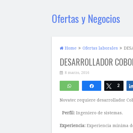
Ofertas y Negocios
Home
Ofertas laborales
DES
DESARROLLADOR COBO
8 marzo, 2016
WhatsApp
Compartir
Twittear
2
Novatec requiere desarrollador Cob
Perfil:
Ingeniero de sistemas.
Experiencia:
Experiencia mínima de