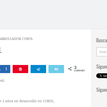
Busca
ARROLLADOR COBOL
L
Sígue
3
Compartir
1
Pin
Telegram
Email
COMPARTIR
ol.
Sígue
 2 años en desarrollo en COBOL.