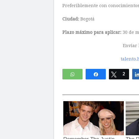
Preferiblemente con conocimientos 
Ciudad:
Bogotá
Plazo máximo para aplicar:
30 de m
Enviar 
talento
WhatsApp
Compartir
Twittear
2