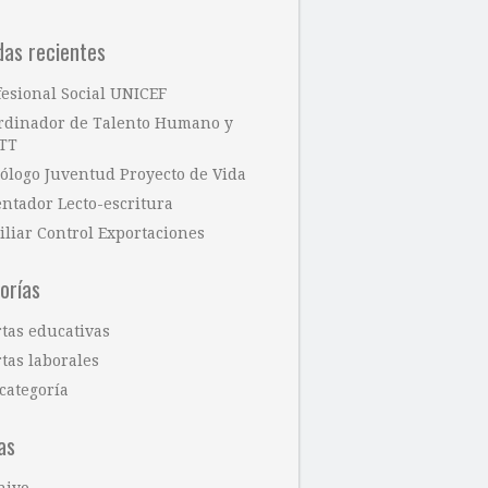
das recientes
fesional Social UNICEF
rdinador de Talento Humano y
TT
cólogo Juventud Proyecto de Vida
entador Lecto-escritura
iliar Control Exportaciones
orías
rtas educativas
tas laborales
categoría
as