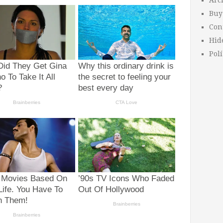
Arc
Buy
Con
Hid
Polí