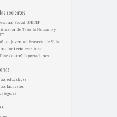
das recientes
fesional Social UNICEF
rdinador de Talento Humano y
TT
cólogo Juventud Proyecto de Vida
entador Lecto-escritura
iliar Control Exportaciones
orías
rtas educativas
tas laborales
categoría
as