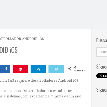
Busca
ARROLLADOR ANDROID iOS
ID iOS
Sígue
4
ar
Compartir
4
Pin
Telegram
Email
COMPARTIR
ción SAS requiere desarrolladores Android iOS
Sígue
a de sistemas-Desarrolladores o estudiantes de
es a sistemas, con experiencia mínima de un año