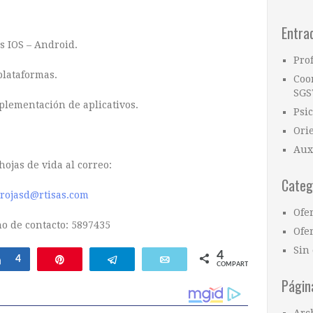
Entra
s IOS – Android.
Pro
plataformas.
Coo
SGS
plementación de aplicativos.
Psi
Ori
Aux
hojas de vida al correo:
Categ
drojasd@rtisas.com
Ofe
no de contacto: 5897435
Ofer
Sin 
4
ar
Compartir
4
Pin
Telegram
Email
COMPARTIR
Págin