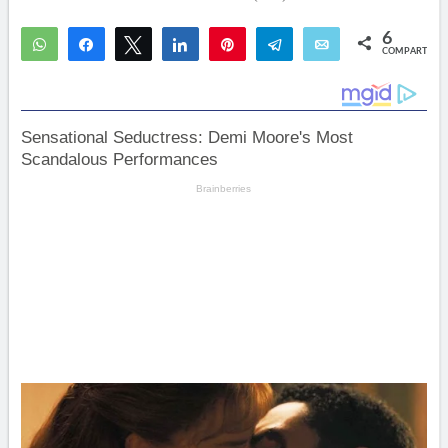
6
WhatsApp
Compartir
Twittear
Compartir
Pin
Telegram
Email
COMPARTIR
6