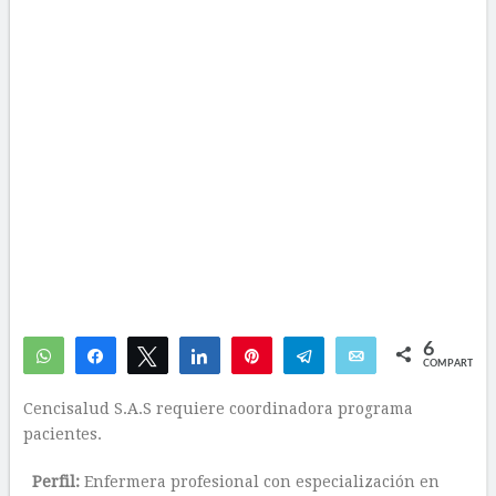
6
WhatsApp
Compartir
Twittear
Compartir
Pin
Telegram
Email
COMPARTIR
6
Cencisalud S.A.S requiere coordinadora programa
pacientes.
Perfil:
Enfermera profesional con especialización en