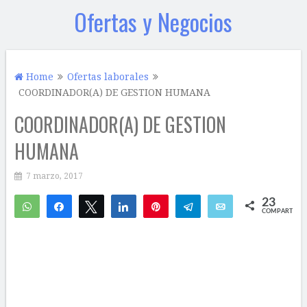
Ofertas y Negocios
Home
Ofertas laborales
COORDINADOR(A) DE GESTION HUMANA
COORDINADOR(A) DE GESTION
HUMANA
7 marzo, 2017
23
WhatsApp
Compartir
Twittear
Compartir
Pin
Telegram
Email
COMPARTIR
17
6