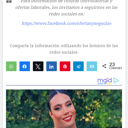
Para información de futuras convocatorias y
ofertas laborales, los invitamos a seguirnos en las
redes sociales en:
https://www.facebook.com/ofertasynegocios
Comparta la información utilizando los botones de las
redes sociales.
23
WhatsApp
Compartir
Twittear
Compartir
Pin
Telegram
Email
COMPARTIR
17
6