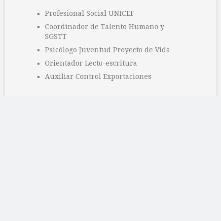
Profesional Social UNICEF
Coordinador de Talento Humano y
SGSTT
Psicólogo Juventud Proyecto de Vida
Orientador Lecto-escritura
Auxiliar Control Exportaciones
Categorías
Ofertas educativas
Ofertas laborales
Sin categoría
Páginas
Archivo
Buy Adspace
Contacto