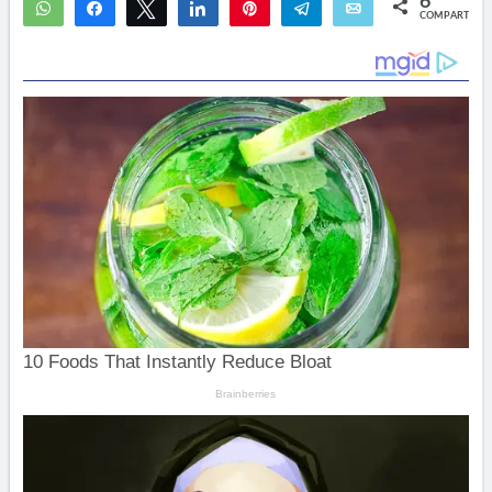
6
WhatsApp
Compartir
Twittear
Compartir
Pin
Telegram
Email
COMPARTIR
6