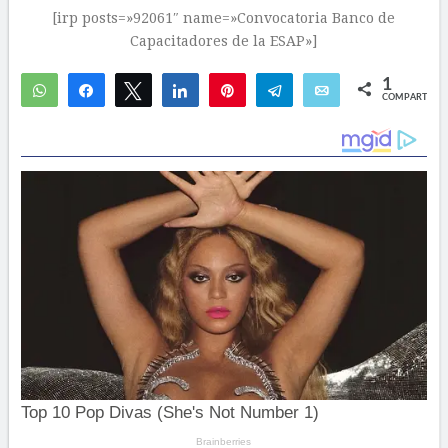
[irp posts=»92061″ name=»Convocatoria Banco de
Capacitadores de la ESAP»]
1
WhatsApp
Compartir
Twittear
Compartir
Pin
Telegram
Email
COMPARTIR
1