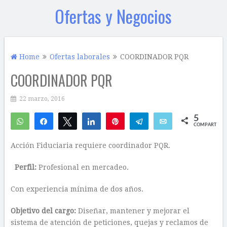
Ofertas y Negocios
Home
Ofertas laborales
COORDINADOR PQR
COORDINADOR PQR
22 marzo, 2016
5
WhatsApp
Compartir
Twittear
Compartir
Pin
Telegram
Email
COMPARTIR
4
1
Acción Fiduciaria requiere coordinador PQR.
Perfil:
Profesional en mercadeo.
Con experiencia mínima de dos años.
Objetivo del cargo:
Diseñar, mantener y mejorar el
sistema de atención de peticiones, quejas y reclamos de