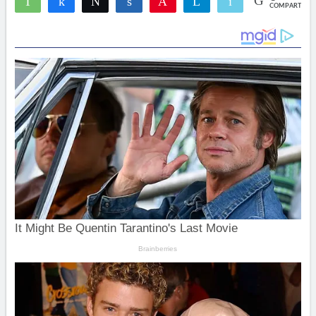
WhatsApp
Compartir
Twittear
Compartir
Pin
Telegram
Email
COMPARTIR
6