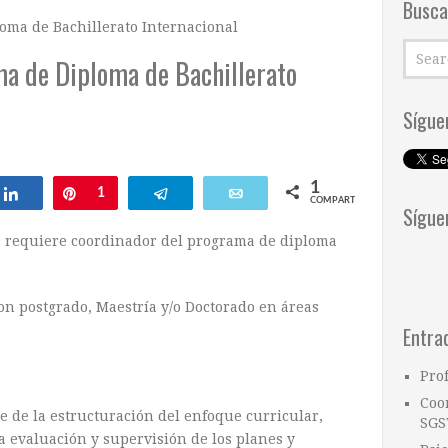
Busca
oma de Bachillerato Internacional
a de Diploma de Bachillerato
Sígue
1
ar
Compartir
Pin
1
Telegram
Email
COMPARTIR
Sígue
IB requiere coordinador del programa de diploma
on postgrado, Maestría y/o Doctorado en áreas
Entra
Pro
Coo
e de la estructuración del enfoque curricular,
SGS
la evaluación y supervisión de los planes y