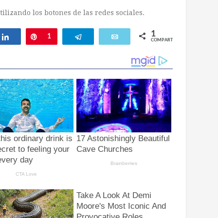
ilizando los botones de las redes sociales.
1
ar
Compartir
Pin
1
Telegram
Email
COMPARTIR