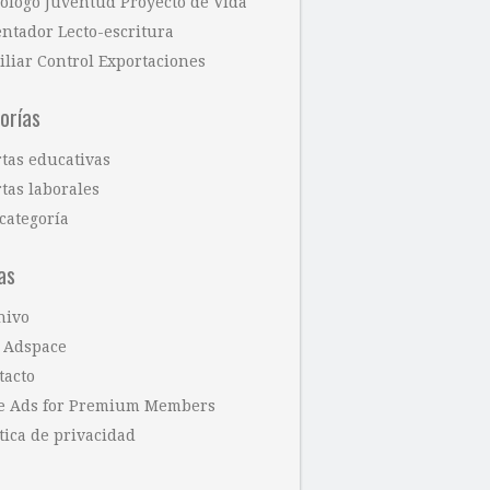
cólogo Juventud Proyecto de Vida
entador Lecto-escritura
iliar Control Exportaciones
orías
rtas educativas
tas laborales
categoría
as
hivo
 Adspace
tacto
e Ads for Premium Members
tica de privacidad