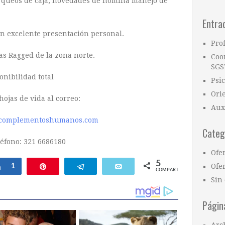
rqueos de caja, novedades de nomina manejo de
Entra
n excelente presentación personal.
Pro
s Ragged de la zona norte.
Coo
SGS
onibilidad total
Psi
Ori
hojas de vida al correo:
Aux
complementoshumanos.com
Categ
éfono: 321 6686180
Ofe
5
Ofer
Compartir
1
Pin
Telegram
Email
COMPARTIR
Sin 
Págin