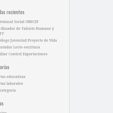
das recientes
fesional Social UNICEF
rdinador de Talento Humano y
TT
cólogo Juventud Proyecto de Vida
entador Lecto-escritura
iliar Control Exportaciones
orías
rtas educativas
tas laborales
categoría
as