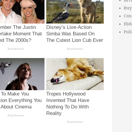
Arc
Buy
Con
Hid
Polí