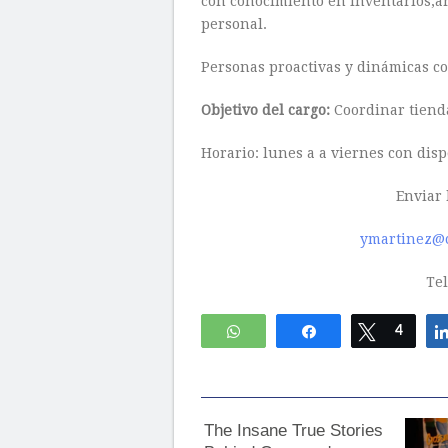
con conocimiento en inventarios,a
personal.
Personas proactivas y dinámicas co
Objetivo del cargo:
Coordinar tienda
Horario: lunes a a viernes con disp
Enviar 
ymartinez@
Tel
WhatsApp
Compartir
Twittear
4