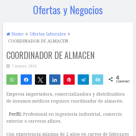
Ofertas y Negocios
Home
Ofertas laborales
COORDINADOR DE ALMACEN
COORDINADOR DE ALMACEN
7 marzo, 2016
4
WhatsApp
Compartir
Twittear
Compartir
Pin
Telegram
Email
COMPARTIR
3
1
Empresa importadora, comercializadora y distribuidora
de insumos médicos requiere coordinador de almacén.
Perfil:
Profesional en ingeniería industrial, comercio
exterior o carreras afines.
Con experiencia minima de 2 años en cargos de liderazgo