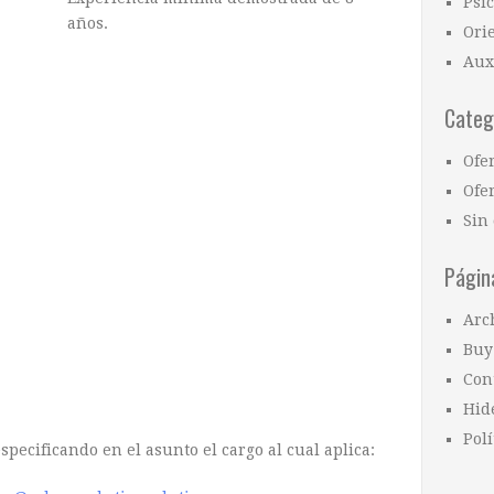
Psi
años.
Ori
Aux
Categ
Ofe
Ofer
Sin 
Págin
Arc
Buy
Con
Hid
Polí
specificando en el asunto el cargo al cual aplica: