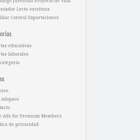
cólogo Juventud Proyecto de Vida
entador Lecto-escritura
iliar Control Exportaciones
orías
rtas educativas
tas laborales
categoría
as
hivo
 Adspace
tacto
e Ads for Premium Members
tica de privacidad