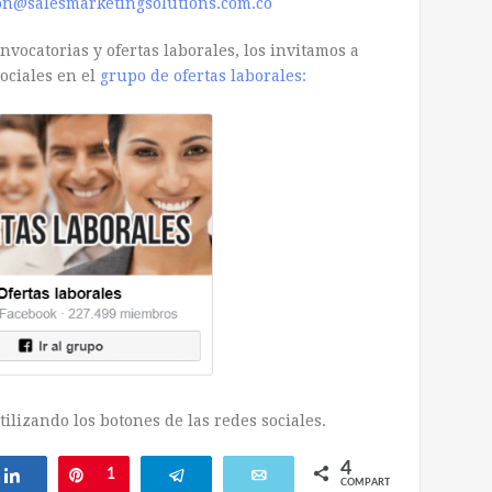
on@salesmarketingsolutions.com.co
vocatorias y ofertas laborales, los invitamos a
ociales en el
grupo de ofertas laborales:
ilizando los botones de las redes sociales.
4
Compartir
Pin
1
Telegram
Email
COMPARTIR