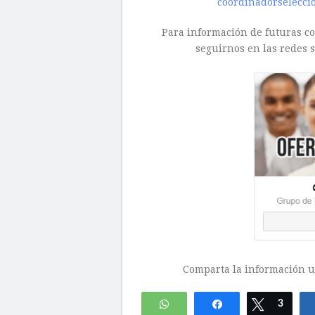
coordinadorselecci
Para información de futuras con
seguirnos en las redes s
Comparta la información ut
WhatsApp
Compartir
Twittear
3