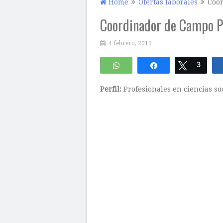
Home
Ofertas laborales
Coor
Coordinador de Campo Pr
4 febrero, 2019
WhatsApp
Compartir
Twittear
3
Perfil:
Profesionales en ciencias soc