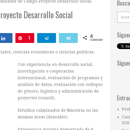
Busca
dinador de Campo Proyecto Desarrollo Social
oyecto Desarrollo Social
Sígue
4
Compartir
Pin
1
Telegram
Email
COMPARTIR
iales, ciencias económicas o ciencias políticas.
Sígue
Con experiencia en desarrollo social,
investigación o cooperación
internacional, evaluación de programas y
análisis de datos, evaluación con enfoque
de género, logística y administración de
Entra
proyectos (cuanti).
Pro
Estudios culminados de Maestría en las
mismas áreas (deseable).
Coo
SGS
Experiencia mínima demostrada de 8