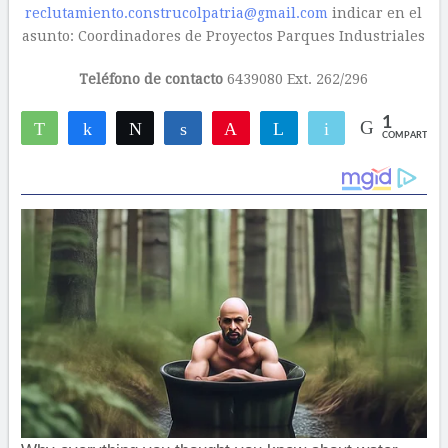
reclutamiento.construcolpatria@gmail.com
indicar en el
asunto: Coordinadores de Proyectos Parques Industriales
Teléfono de contacto
6439080 Ext. 262/296
1
WhatsApp
Compartir
Twittear
Compartir
Pin
Telegram
Email
COMPARTIR
1