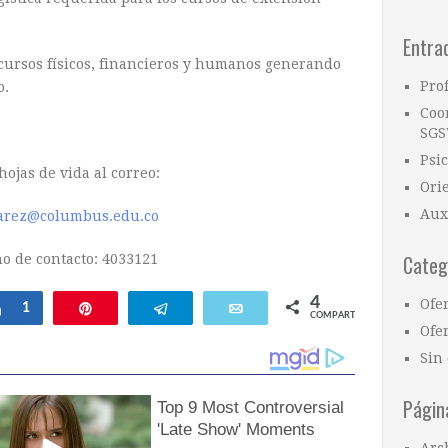
Entra
cursos físicos, financieros y humanos generando
Pro
o.
Coo
SGS
Psi
hojas de vida al correo:
Ori
Aux
arez@columbus.edu.co
Categ
no de contacto: 4033121
4
Ofe
Compartir
1
Pin
Telegram
Email
COMPARTIR
Ofer
Sin 
Págin