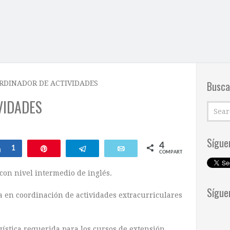
Busca
RDINADOR DE ACTIVIDADES
VIDADES
Sígue
4
Compartir
1
Pin
Telegram
Email
COMPARTIR
on nivel intermedio de inglés.
Sígue
a en coordinación de actividades extracurriculares
gística requerida para los cursos de extensión