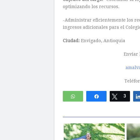
optimizando los recursos.
-Administrar eficientemente los re
ingresos adicionales para el Colegi
Ciudad:
Envigado, Antioquia
Enviar 
amalv
Teléfo
WhatsApp
Compartir
Twittear
3