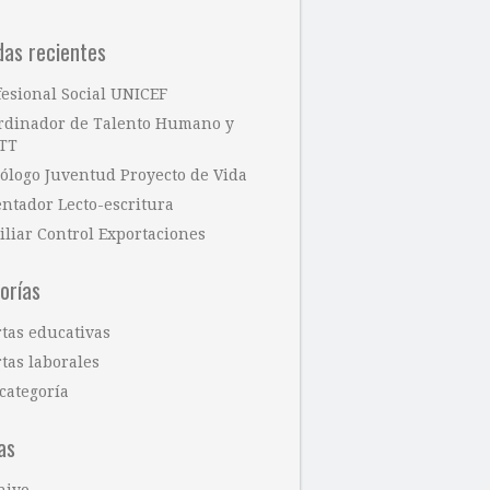
das recientes
fesional Social UNICEF
rdinador de Talento Humano y
TT
cólogo Juventud Proyecto de Vida
entador Lecto-escritura
iliar Control Exportaciones
orías
rtas educativas
tas laborales
categoría
as