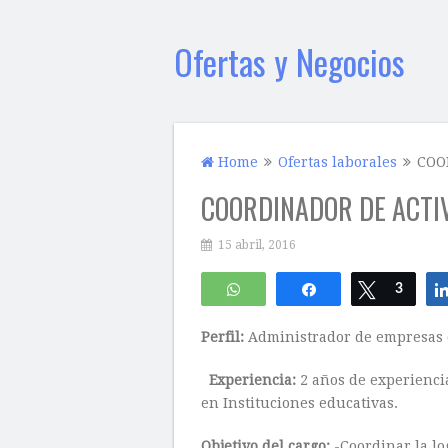
Ofertas y Negocios
Home
Ofertas laborales
COO
COORDINADOR DE ACTI
15 abril, 2016
WhatsApp
Compartir
Twittear
3
Perfil:
Administrador de empresas c
Experiencia:
2 años de experienci
en Instituciones educativas.
Objetivo del cargo:
-Coordinar la lo