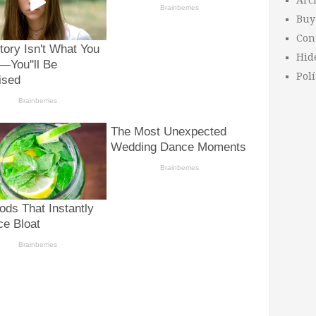
Arc
Buy
Con
Hid
Polí