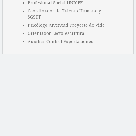
Profesional Social UNICEF
Coordinador de Talento Humano y
SGSTT
Psicólogo Juventud Proyecto de Vida
Orientador Lecto-escritura
Auxiliar Control Exportaciones
Categorías
Ofertas educativas
Ofertas laborales
Sin categoría
Páginas
Archivo
Buy Adspace
Contacto