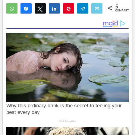
5
WhatsApp
Compartir
Twittear
Compartir
Pin
Telegram
Email
COMPARTIR
5