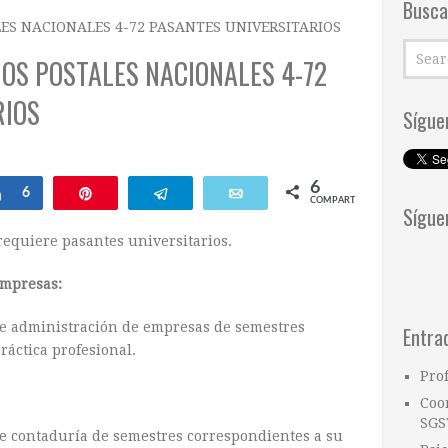
Busca
ES NACIONALES 4-72 PASANTES UNIVERSITARIOS
OS POSTALES NACIONALES 4-72
RIOS
Sígue
6
ar
Compartir
6
Pin
Telegram
Email
COMPARTIR
Sígue
requiere pasantes universitarios.
empresas:
de administración de empresas de semestres
Entra
ráctica profesional.
Pro
Coo
SGS
de contaduría de semestres correspondientes a su