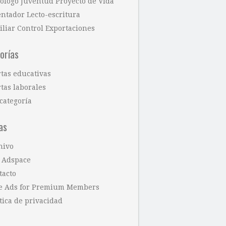
cólogo Juventud Proyecto de Vida
entador Lecto-escritura
iliar Control Exportaciones
orías
rtas educativas
tas laborales
categoría
as
hivo
 Adspace
tacto
e Ads for Premium Members
tica de privacidad