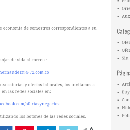
Psi
Ori
Aux
de economía de semestres correspondientes a su
Categ
Ofe
Ofer
Sin 
ojas de vida al correo :
Págin
n.hernandez@4-72.com.co
Arc
vocatorias y ofertas laborales, los invitamos a
 en las redes sociales en:
Buy
Con
acebook.com/ofertasynegocios
Hid
Polí
ilizando los botones de las redes sociales.
6