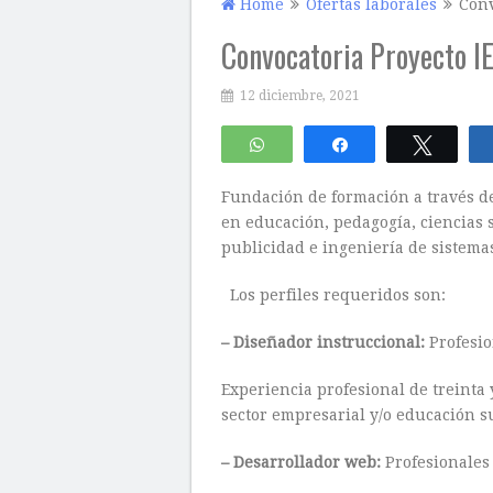
Home
Ofertas laborales
Conv
Convocatoria Proyecto I
12 diciembre, 2021
WhatsApp
Compartir
Twitte
Fundación de formación a través d
en educación, pedagogía, ciencias s
publicidad e ingeniería de sistemas
Los perfiles requeridos son:
– Diseñador instruccional:
Profesio
Experiencia profesional de treinta 
sector empresarial y/o educación s
– Desarrollador web:
Profesionales 