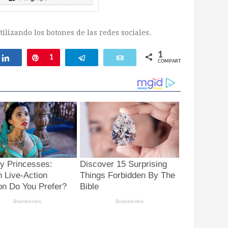
ilizando los botones de las redes sociales.
1
ar
Compartir
Pin
1
Telegram
Email
COMPARTIR