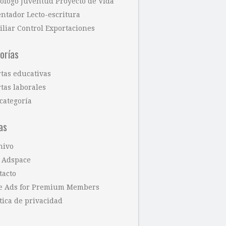
cólogo Juventud Proyecto de Vida
entador Lecto-escritura
iliar Control Exportaciones
orías
rtas educativas
tas laborales
categoría
as
hivo
 Adspace
tacto
e Ads for Premium Members
tica de privacidad