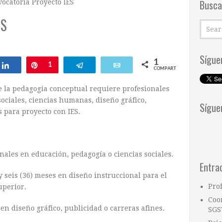
Busca
ocatoria Proyecto IES
ES
Sígue
1
ar
Compartir
Pin
1
Telegram
Email
COMPARTIR
e la pedagogía conceptual requiere profesionales
ociales, ciencias humanas, diseño gráfico,
Sígue
 para proyecto con IES.
nales en educación, pedagogía o ciencias sociales.
Entra
y seis (36) meses en diseño instruccional para el
Pro
uperior.
Coo
en diseño gráfico, publicidad o carreras afines.
SGS